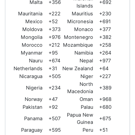
Malta
+356
+692
Islands
Mauritania
+222
Mauritius
+230
Mexico
+52
Micronesia
+691
Moldova
+373
Monaco
+377
Mongolia
+976
Montenegro
+382
Morocco
+212
Mozambique
+258
Myanmar
+95
Namibia
+264
Nauru
+674
Nepal
+977
Netherlands
+31
New Zealand
+64
Nicaragua
+505
Niger
+227
North
Nigeria
+234
+389
Macedonia
Norway
+47
Oman
+968
Pakistan
+92
Palau
+680
Papua New
Panama
+507
+675
Guinea
Paraguay
+595
Peru
+51