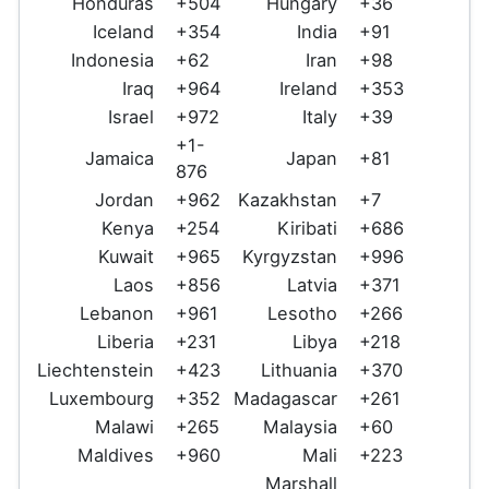
Honduras
+504
Hungary
+36
Iceland
+354
India
+91
Indonesia
+62
Iran
+98
Iraq
+964
Ireland
+353
Israel
+972
Italy
+39
+1-
Jamaica
Japan
+81
876
Jordan
+962
Kazakhstan
+7
Kenya
+254
Kiribati
+686
Kuwait
+965
Kyrgyzstan
+996
Laos
+856
Latvia
+371
Lebanon
+961
Lesotho
+266
Liberia
+231
Libya
+218
Liechtenstein
+423
Lithuania
+370
Luxembourg
+352
Madagascar
+261
Malawi
+265
Malaysia
+60
Maldives
+960
Mali
+223
Marshall