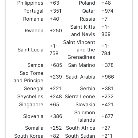
Philippines
+63
Poland
+48
Portugal
+351
Qatar
+974
Romania
+40
Russia
+7
Saint Kitts
+1-
Rwanda
+250
and Nevis
869
Saint Vincent
+1-
+1-
Saint Lucia
and the
758
784
Grenadines
Samoa
+685
San Marino
+378
Sao Tome
+239
Saudi Arabia
+966
and Principe
Senegal
+221
Serbia
+381
Seychelles
+248
Sierra Leone
+232
Singapore
+65
Slovakia
+421
Solomon
Slovenia
+386
+677
Islands
Somalia
+252
South Africa
+27
South Korea
+82
South Sudan
+211