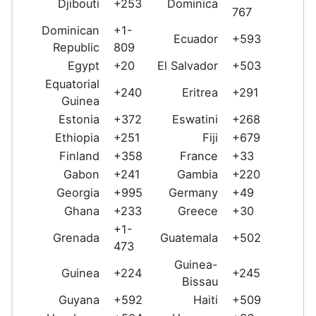
Djibouti
+253
Dominica
767
Dominican
+1-
Ecuador
+593
Republic
809
Egypt
+20
El Salvador
+503
Equatorial
+240
Eritrea
+291
Guinea
Estonia
+372
Eswatini
+268
Ethiopia
+251
Fiji
+679
Finland
+358
France
+33
Gabon
+241
Gambia
+220
Georgia
+995
Germany
+49
Ghana
+233
Greece
+30
+1-
Grenada
Guatemala
+502
473
Guinea-
Guinea
+224
+245
Bissau
Guyana
+592
Haiti
+509