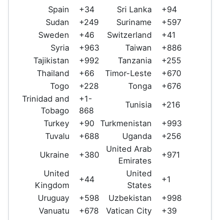
Spain
+34
Sri Lanka
+94
Sudan
+249
Suriname
+597
Sweden
+46
Switzerland
+41
Syria
+963
Taiwan
+886
Tajikistan
+992
Tanzania
+255
Thailand
+66
Timor-Leste
+670
Togo
+228
Tonga
+676
Trinidad and
+1-
Tunisia
+216
Tobago
868
Turkey
+90
Turkmenistan
+993
Tuvalu
+688
Uganda
+256
United Arab
Ukraine
+380
+971
Emirates
United
United
+44
+1
Kingdom
States
Uruguay
+598
Uzbekistan
+998
Vanuatu
+678
Vatican City
+39