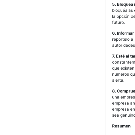
5. Bloquea
bloquéalas 
la opción d
futuro.
6. Informa
repórtelo a 
autoridades
7. Esté al 
constanteme
que existen
números que
alerta.
8. Comprue
una empresa
empresa ant
empresa en 
sea genuino
Resumen