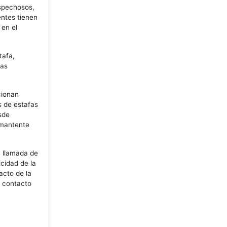
spechosos,
entes tienen
 en el
tafa,
las
cionan
s de estafas
sde
 mantente
a llamada de
cidad de la
acto de la
l contacto