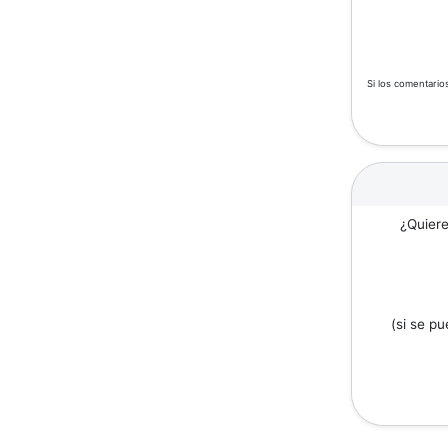
Si los comentario
¿Quiere
(si se p