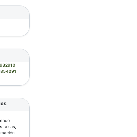
982910
4854091
gos
iendo
s falsas,
ormación