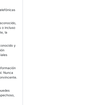
elefónicas
sconocido,
 o incluso
e, la
conocido y
ión
iales
nformación
al. Nunca
convincente.
 puedes
ospechoso,