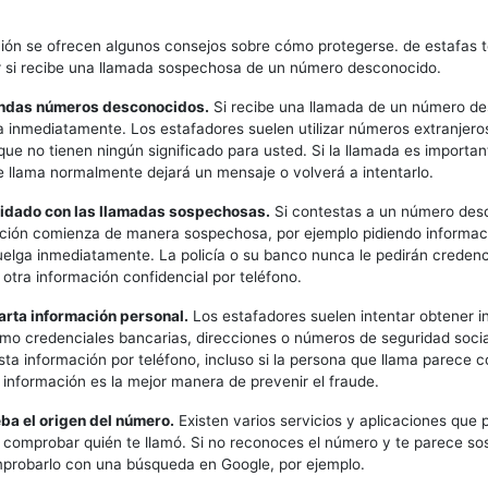
ión se ofrecen algunos consejos sobre cómo protegerse. de estafas t
 si recibe una llamada sospechosa de un número desconocido.
ondas números desconocidos.
Si recibe una llamada de un número de
 inmediatamente. Los estafadores suelen utilizar números extranjeros
que no tienen ningún significado para usted. Si la llamada es important
 llama normalmente dejará un mensaje o volverá a intentarlo.
uidado con las llamadas sospechosas.
Si contestas a un número des
ción comienza de manera sospechosa, por ejemplo pidiendo informac
uelga inmediatamente. La policía o su banco nunca le pedirán credenc
 otra información confidencial por teléfono.
arta información personal.
Los estafadores suelen intentar obtener i
mo credenciales bancarias, direcciones o números de seguridad soci
ta información por teléfono, incluso si la persona que llama parece 
 información es la mejor manera de prevenir el fraude.
ba el origen del número.
Existen varios servicios y aplicaciones que
ra comprobar quién te llamó. Si no reconoces el número y te parece s
probarlo con una búsqueda en Google, por ejemplo.