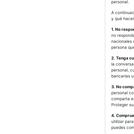
personal.
A continuac
y qué hacer
1. No resp
no responda
nacionales 
persona que
2. Tenga c
la conversa
personal, c
bancarias u
3. No comp
personal co
comparta es
Proteger su
4. Comprue
utilizar pa
puedes com