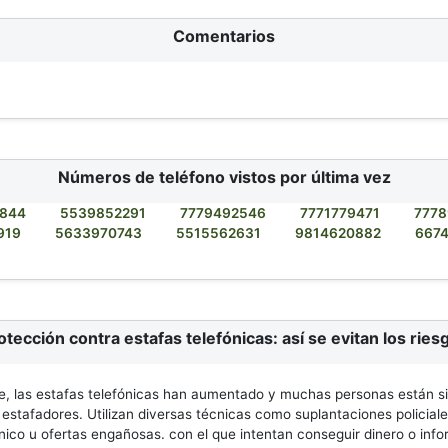
Comentarios
Números de teléfono vistos por última vez
844
5539852291
7779492546
7771779471
7778
919
5633970743
5515562631
9814620882
667
otección contra estafas telefónicas: así se evitan los ries
, las estafas telefónicas han aumentado y muchas personas están s
 estafadores. Utilizan diversas técnicas como suplantaciones policiale
nico u ofertas engañosas. con el que intentan conseguir dinero o inf