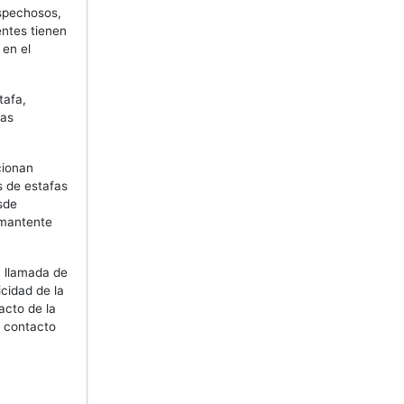
spechosos,
entes tienen
 en el
tafa,
las
cionan
s de estafas
sde
 mantente
a llamada de
cidad de la
acto de la
l contacto