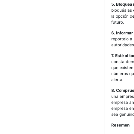
5. Bloquea
bloquéalas 
la opción d
futuro.
6. Informa
repórtelo a 
autoridades
7. Esté al 
constanteme
que existen
números que
alerta.
8. Comprue
una empresa
empresa ant
empresa en 
sea genuino
Resumen