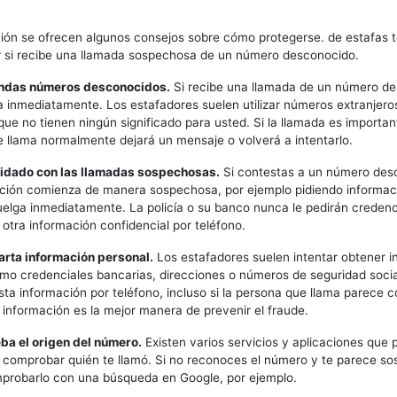
ión se ofrecen algunos consejos sobre cómo protegerse. de estafas t
 si recibe una llamada sospechosa de un número desconocido.
ondas números desconocidos.
Si recibe una llamada de un número de
 inmediatamente. Los estafadores suelen utilizar números extranjeros
que no tienen ningún significado para usted. Si la llamada es important
 llama normalmente dejará un mensaje o volverá a intentarlo.
uidado con las llamadas sospechosas.
Si contestas a un número des
ción comienza de manera sospechosa, por ejemplo pidiendo informac
uelga inmediatamente. La policía o su banco nunca le pedirán credenc
 otra información confidencial por teléfono.
arta información personal.
Los estafadores suelen intentar obtener i
mo credenciales bancarias, direcciones o números de seguridad soci
ta información por teléfono, incluso si la persona que llama parece 
 información es la mejor manera de prevenir el fraude.
ba el origen del número.
Existen varios servicios y aplicaciones que
ra comprobar quién te llamó. Si no reconoces el número y te parece s
probarlo con una búsqueda en Google, por ejemplo.