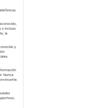
elefónicas
sconocido,
 o incluso
e, la
conocido y
ión
iales
nformación
al. Nunca
convincente.
 puedes
ospechoso,