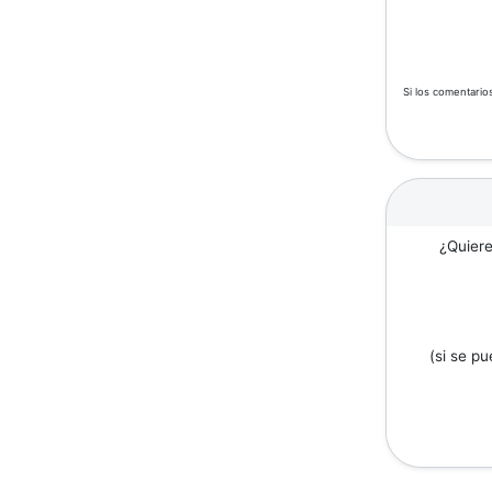
Si los comentario
¿Quiere
(si se p