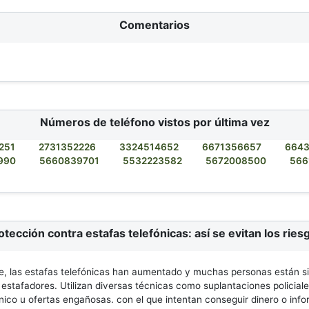
Comentarios
Números de teléfono vistos por última vez
251
2731352226
3324514652
6671356657
664
990
5660839701
5532223582
5672008500
566
otección contra estafas telefónicas: así se evitan los ries
, las estafas telefónicas han aumentado y muchas personas están s
 estafadores. Utilizan diversas técnicas como suplantaciones policiale
nico u ofertas engañosas. con el que intentan conseguir dinero o inf