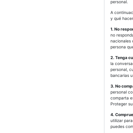
personal.
A continuac
y qué hacer
1. No resp
no responda
nacionales 
persona que
2. Tenga c
la conversa
personal, c
bancarias u
3. No comp
personal co
comparta es
Proteger su
4. Comprue
utilizar pa
puedes com