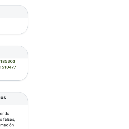
3185303
1510477
gos
iendo
s falsas,
ormación