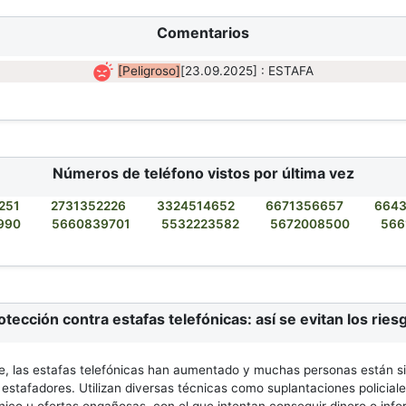
Comentarios
[Peligroso]
[23.09.2025] : ESTAFA
Números de teléfono vistos por última vez
251
2731352226
3324514652
6671356657
664
990
5660839701
5532223582
5672008500
566
otección contra estafas telefónicas: así se evitan los ries
, las estafas telefónicas han aumentado y muchas personas están s
 estafadores. Utilizan diversas técnicas como suplantaciones policiale