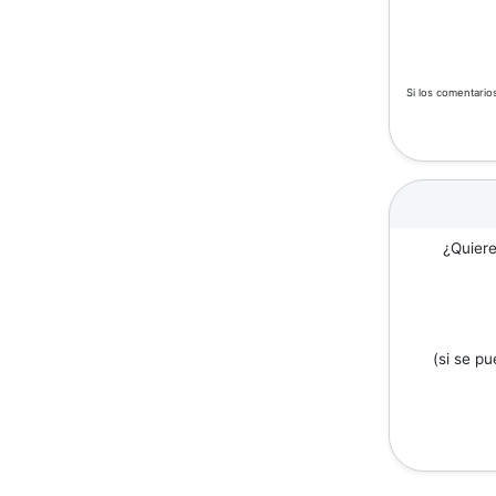
Si los comentario
¿Quiere
(si se p