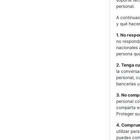
soporte téc
personal.
A continuac
y qué hacer
1. No resp
no responda
nacionales 
persona que
2. Tenga c
la conversa
personal, c
bancarias u
3. No comp
personal co
comparta es
Proteger su
4. Comprue
utilizar pa
puedes com