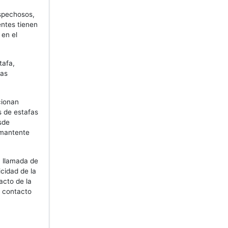
spechosos,
entes tienen
 en el
tafa,
las
cionan
s de estafas
sde
 mantente
a llamada de
cidad de la
acto de la
l contacto