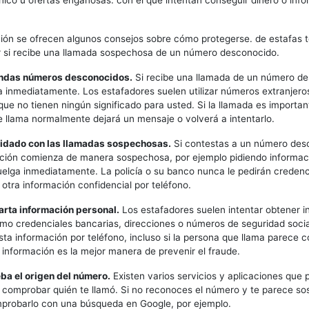
nico u ofertas engañosas. con el que intentan conseguir dinero o inf
ión se ofrecen algunos consejos sobre cómo protegerse. de estafas t
 si recibe una llamada sospechosa de un número desconocido.
ondas números desconocidos.
Si recibe una llamada de un número de
 inmediatamente. Los estafadores suelen utilizar números extranjeros
que no tienen ningún significado para usted. Si la llamada es important
 llama normalmente dejará un mensaje o volverá a intentarlo.
uidado con las llamadas sospechosas.
Si contestas a un número des
ción comienza de manera sospechosa, por ejemplo pidiendo informac
uelga inmediatamente. La policía o su banco nunca le pedirán credenc
 otra información confidencial por teléfono.
arta información personal.
Los estafadores suelen intentar obtener i
mo credenciales bancarias, direcciones o números de seguridad soci
ta información por teléfono, incluso si la persona que llama parece 
 información es la mejor manera de prevenir el fraude.
ba el origen del número.
Existen varios servicios y aplicaciones que
ra comprobar quién te llamó. Si no reconoces el número y te parece s
probarlo con una búsqueda en Google, por ejemplo.