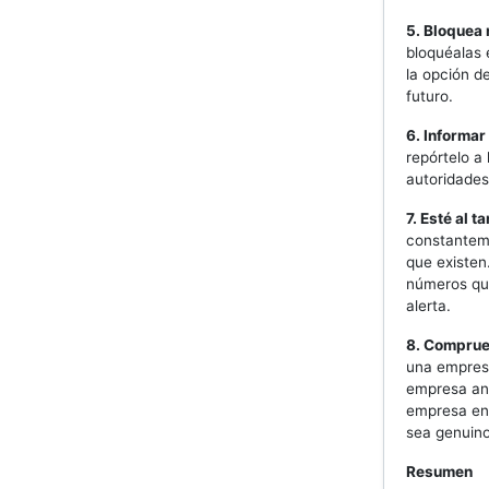
5. Bloquea
bloquéalas 
la opción d
futuro.
6. Informa
repórtelo a 
autoridades
7. Esté al 
constanteme
que existen
números que
alerta.
8. Comprue
una empresa
empresa ant
empresa en 
sea genuino
Resumen