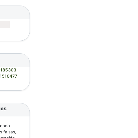
3185303
1510477
gos
iendo
s falsas,