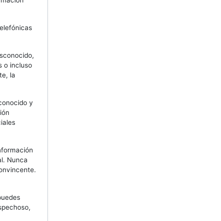
ormación
elefónicas
sconocido,
 o incluso
e, la
conocido y
ión
iales
nformación
al. Nunca
convincente.
 puedes
ospechoso,